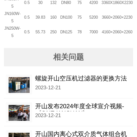
0.5
30
132
DN80
75
4200
3360X1860X2230
5
JN160W-
0.5
39.83
160
DN100
75
5200
3660×2060×2230
5
JN250W-
0.5
55.73
250
DN125
78
7000
4160×2060×2260
5
相关问题
螺旋开山空压机过滤器的更换方法
2023-12-21
开山发布2024年度全球宣介视频-
《ONE KAISHAN》
2023-12-21
开山国内离心式双介质气体组合机