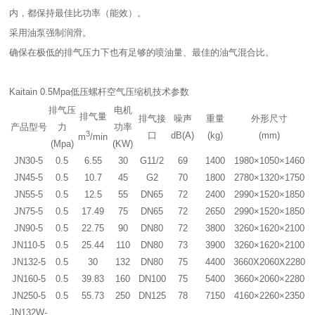
内，都保持最佳比功率（能效）。
采用油泵强制润滑。
确保在极低的排气压力下也有足够的喷油量、最佳的油气混合比。
Kaitain 0.5Mpa低压螺杆空气压缩机技术参数
排气压
电机
排气量
排气接
噪声
重量
外形尺寸
产品型号
力
功率
3
口
dB(A)
(kg)
(mm)
m
/min
(Mpa)
(KW)
JN30-5
0.5
6.55
30
G11/2
69
1400
1980×1050×1460
JN45-5
0.5
10.7
45
G2
70
1800
2780×1320×1750
JN55-5
0.5
12.5
55
DN65
72
2400
2990×1520×1850
JN75-5
0.5
17.49
75
DN65
72
2650
2990×1520×1850
JN90-5
0.5
22.75
90
DN80
72
3800
3260×1620×2100
JN110-5
0.5
25.44
110
DN80
73
3900
3260×1620×2100
JN132-5
0.5
30
132
DN80
75
4400
3660X2060X2280
JN160-5
0.5
39.83
160
DN100
75
5400
3660×2060×2280
JN250-5
0.5
55.73
250
DN125
78
7150
4160×2260×2350
JN132W-